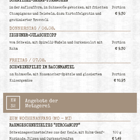
SCHNITZEL-SAHNE-PFÄNNCHEN
in der Auflaufform, in Sahnesoße gebacken, mit frischen
Portion
Champignons und Zwiebeln, dazu Kartoffelgratin und
€ 9,50
gratinierter Broccoli
DONNERSTAG / 06.08.
ZIGEUNER-GULASCHTOPF
vom Schwein, mit Spirelli-Nudeln und Gurkensalat mit
Portion
Rahm
€ 9,50
FREITAG / 07.08.
SCHWEINEFILET IM BACONMANTEL
an Rahmsoße, mit Hausmacher-Spätzle und glasiertem
Portion
Kaisergemüse
€ 10,95
KW
Angebote der
Metzgerei
32
ZUM WOCHENANFANG (MO - MI)
RAHMGESCHNETZELTES "STROGANOFF"
Schweinegeschnetzeltes aus der Keule, mit Rahm-Senf-
100 g
Marinade, Pilzen und Gurkenstreifen
€ 1,49