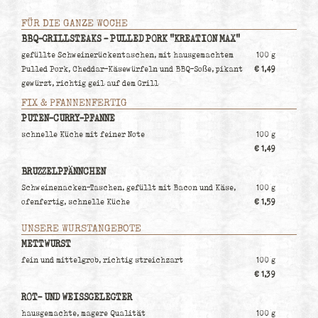
FÜR DIE GANZE WOCHE
BBQ-GRILLSTEAKS - PULLED PORK "KREATION MAX"
gefüllte Schweinerückentaschen, mit hausgemachtem
100 g
Pulled Pork, Cheddar-Käsewürfeln und BBQ-Soße, pikant
€ 1,49
gewürzt, richtig geil auf dem Grill
FIX & PFANNENFERTIG
PUTEN-CURRY-PFANNE
schnelle Küche mit feiner Note
100 g
€ 1,49
BRUZZELPFÄNNCHEN
Schweinenacken-Taschen, gefüllt mit Bacon und Käse,
100 g
ofenfertig, schnelle Küche
€ 1,59
UNSERE WURSTANGEBOTE
METTWURST
fein und mittelgrob, richtig streichzart
100 g
€ 1,39
ROT- UND WEISSGELEGTER
hausgemachte, magere Qualität
100 g