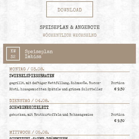
DOWNLOAD
SPEISEPLAN & ANGEBOTE
WÖCHENTLICH WECHSELND
KW
Speiseplan
Imbiss
32
MONTAG / 03.08.
ZWIEBELSPIESSBRATEN
gegrillt, mit deftiger Mettfüllung, Rahmsoße, Bacon-
Portion
Rösti, hausgemachten Spätzle und grünem Salatteller
€ 9,50
DIENSTAG / 04.08.
SCHWEINEKOTELETT
gebacken, mit Bratkartoffeln und Bohnengemüse
Portion
€ 9,50
MITTWOCH / 05.08.