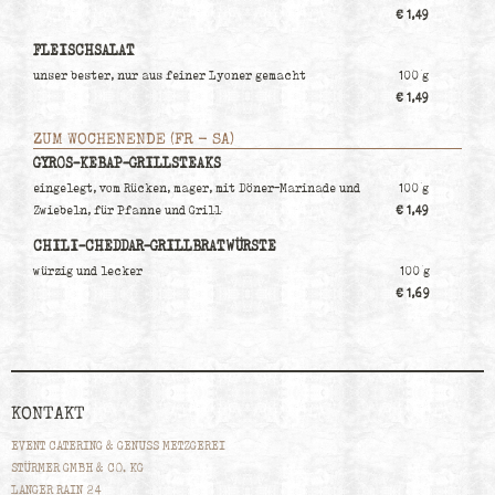
€ 1,49
FLEISCHSALAT
unser bester, nur aus feiner Lyoner gemacht
100 g
€ 1,49
ZUM WOCHENENDE (FR - SA)
GYROS-KEBAP-GRILLSTEAKS
eingelegt, vom Rücken, mager, mit Döner-Marinade und
100 g
Zwiebeln, für Pfanne und Grill
€ 1,49
CHILI-CHEDDAR-GRILLBRATWÜRSTE
würzig und lecker
100 g
€ 1,69
KONTAKT
EVENT CATERING & GENUSS METZGEREI
STÜRMER GMBH & CO. KG
LANGER RAIN 24