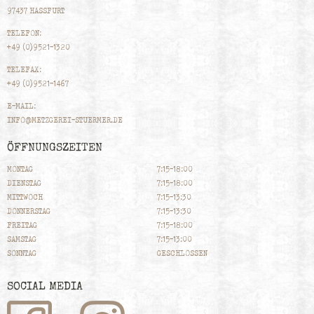
97437 HASSFURT
TELEFON:
+49 (0)9521-1320
TELEFAX:
+49 (0)9521-1467
E-MAIL:
INFO@METZGEREI-STUERMER.DE
ÖFFNUNGSZEITEN
MONTAG
7:15-18:00
DIENSTAG
7:15-18:00
MITTWOCH
7:15-13:30
DONNERSTAG
7:15-13:30
FREITAG
7:15-18:00
SAMSTAG
7:15-13:00
SONNTAG
GESCHLOSSEN
SOCIAL MEDIA